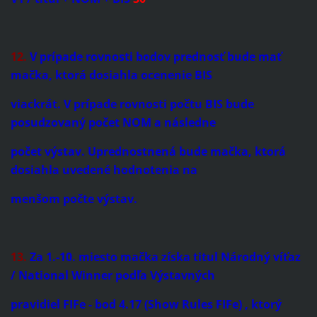
12.
V prípade rovnosti bodov prednosť bude mať
mačka, ktorá dosiahla ocenenie BIS
viackrát. V prípade rovnosti počtu BIS bude
posudzovaný počet NOM a následne
počet výstav. Uprednostnená bude mačka, ktorá
dosiahla uvedené hodnotenia na
menšom počte výstav.
13.
Za 1.-10. miesto mačka získa titul Národný víťaz
/ National Winner podľa Výstavných
pravidiel FIFe - bod 4.17 (Show Rules FIFe) , ktorý