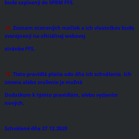
bude zapísaný do SPKM FFS.
14.
Zoznam ocenených mačiek a ich vlastníkov bude
zverejnený na oficiálnej webovej
stránke FFS.
15.
Tieto pravidlá platia odo dňa ich schválenia. Ich
zmena alebo zrušenie je možné
Dodatkom k týmto pravidlám, alebo vydaním
nových.
Schválené dňa 27.12.2020