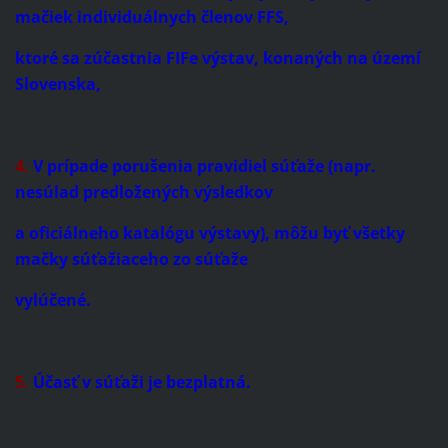
mačiek individuálnych členov FFS,
ktoré sa zúčastnia FIFe výstav, konaných na území
Slovenska,
4.
V prípade porušenia pravidiel súťaže (napr.
nesúlad predložených výsledkov
a oficiálneho katalógu výstavy), môžu byť všetky
mačky súťažiaceho zo súťaže
vylúčené.
5.
Účasť v súťaži je bezplatná.