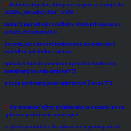
6.
Individuálny člen, ktorý má záujem sa zapojiť do
súťaže „Národný víťaz“, môže
zaslať k jednotlivým mačkám, ktoré prihlasuje do
súťaže, dokumentáciu
potvrdzujúcu bodové hodnotenie dosiahnutých
výsledkov (výsledky z výstav).
Spôsob a formát zasielania výsledkov bude vždy
zverejnený na web-stránke FFS
a bude oznámený prostredníctvom Členov FFS.
7.
Oprávnenosť výhry súťažiaceho je viazaná len na
splnenie podmienok uvedených
v týchto pravidlách. Na výhru nie je právny nárok.