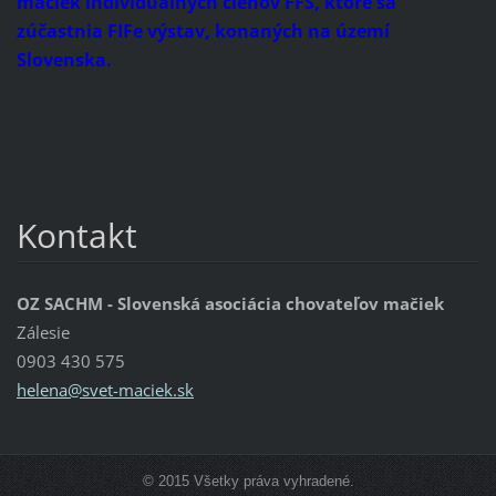
mačiek individuálnych členov FFS, ktoré sa
zúčastnia FIFe výstav, konaných na území
Slovenska.
Kontakt
OZ SACHM - Slovenská asociácia chovateľov mačiek
Zálesie
0903 430 575
helena@s
vet-maci
ek.sk
© 2015 Všetky práva vyhradené.