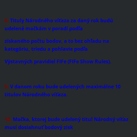
8.
Tituly Národného víťaza za daný rok budú
udelené mačkám v poradí podľa
získaného počtu bodov, a to bez ohľadu na
kategóriu, triedu a pohlavie podľa
Výstavných pravidiel FIFe (FIFe Show Rules).
9.
V danom roku bude udelených maximálne 10
titulov Národného víťaza.
10.
Mačka, ktorej bude udelený titul Národný víťaz
musí dosiahnuť bodový zisk