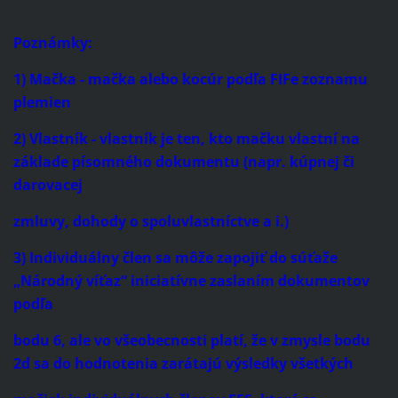
Poznámky:
1) Mačka - mačka alebo kocúr podľa FIFe zoznamu
plemien
2) Vlastník - vlastník je ten, kto mačku vlastní na
základe písomného dokumentu (napr. kúpnej či
darovacej
zmluvy, dohody o spoluvlastníctve a i.)
3) Individuálny člen sa môže zapojiť do súťaže
„Národný víťaz“ iniciatívne zaslaním dokumentov
podľa
bodu 6, ale vo všeobecnosti platí, že v zmysle bodu
2d sa do hodnotenia zarátajú výsledky všetkých