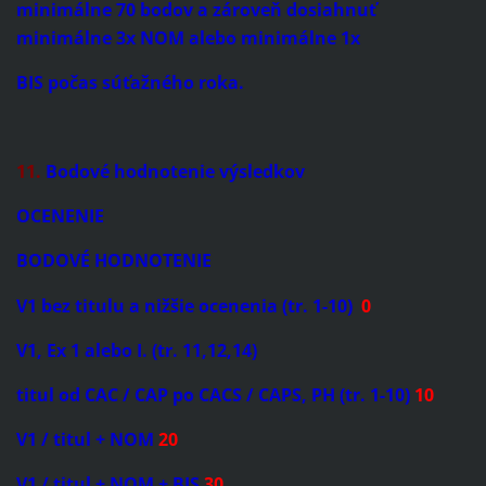
minimálne 70 bodov a zároveň dosiahnuť
minimálne 3x NOM alebo minimálne 1x
BIS počas súťažného roka.
11.
Bodové hodnotenie výsledkov
OCENENIE
BODOVÉ
HODNOTENIE
V1 bez titulu a nižšie ocenenia (tr. 1-10)
0
V1, Ex 1 alebo I. (tr. 11,12,14)
titul od CAC / CAP po CACS / CAPS, PH (tr. 1-10)
10
V1 / titul + NOM
20
V1 / titul + NOM + BIS
30