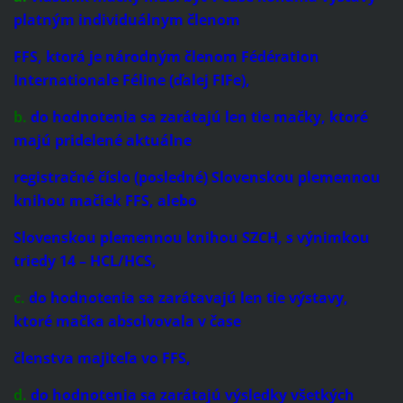
platným individuálnym členom
FFS, ktorá je národným členom Fédération
Internationale Féline (ďalej FIFe),
b.
do hodnotenia sa zarátajú len tie mačky, ktoré
majú pridelené aktuálne
registračné číslo (posledné) Slovenskou plemennou
knihou mačiek FFS, alebo
Slovenskou plemennou knihou SZCH, s výnimkou
triedy 14 – HCL/HCS,
c.
do hodnotenia sa zarátavajú len tie výstavy,
ktoré mačka absolvovala v čase
členstva majiteľa vo FFS,
d.
do hodnotenia sa zarátajú výsledky všetkých