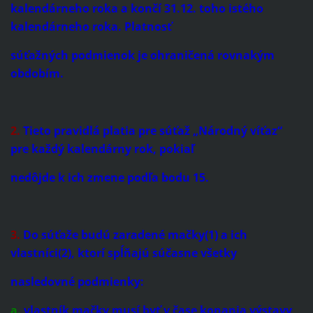
kalendárneho roka a končí 31.12. toho istého
kalendárneho roka. Platnosť
súťažných podmienok je ohraničená rovnakým
obdobím.
2.
Tieto pravidlá platia pre súťaž „Národný víťaz“
pre každý kalendárny rok, pokiaľ
nedôjde k ich zmene podľa bodu 15.
3.
Do súťaže budú zaradené mačky(1) a ich
vlastníci(2), ktorí spĺňajú súčasne všetky
nasledovné podmienky:
a.
vlastník mačky musí byť v čase konania výstavy