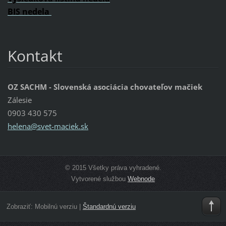
BIS nedela
Kontakt
OZ SACHM - Slovenská asociácia chovateľov mačiek
Zálesie
0903 430 575
helena@s
vet-maci
ek.sk
© 2015 Všetky práva vyhradené.
Vytvorené službou
Webnode
Zobraziť:
Mobilnú verziu
|
Štandardnú verziu