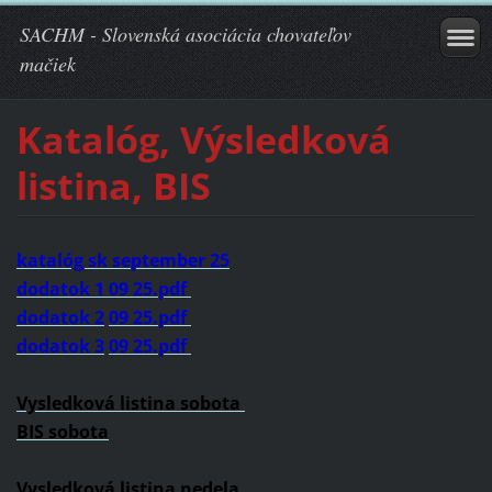
SACHM - Slovenská asociácia chovateľov
mačiek
Katalóg, Výsledková
listina, BIS
katalóg sk september 25
dodatok 1 09 25.pdf
dodatok 2
09 25.pdf
dodatok 3
09 25.pdf
Vysledková listina sobota
BIS sobota
Vysledková listina nedela