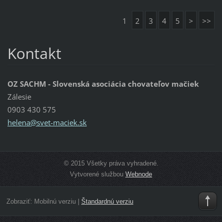
1
2
3
4
5
>
>>
Kontakt
OZ SACHM - Slovenská asociácia chovateľov mačiek
Zálesie
0903 430 575
helena@s
vet-maci
ek.sk
© 2015 Všetky práva vyhradené.
Vytvorené službou
Webnode
Zobraziť:
Mobilnú verziu
|
Štandardnú verziu