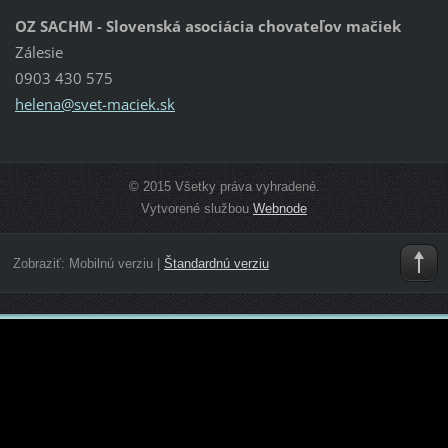
OZ SACHM - Slovenská asociácia chovateľov mačiek
Zálesie
0903 430 575
helena@s
vet-maci
ek.sk
© 2015 Všetky práva vyhradené.
Vytvorené službou
Webnode
Zobraziť:
Mobilnú verziu
|
Štandardnú verziu