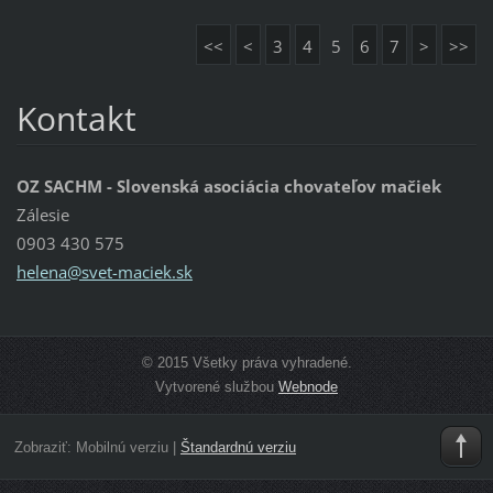
<<
<
3
4
5
6
7
>
>>
Kontakt
OZ SACHM - Slovenská asociácia chovateľov mačiek
Zálesie
0903 430 575
helena@s
vet-maci
ek.sk
© 2015 Všetky práva vyhradené.
Vytvorené službou
Webnode
Zobraziť:
Mobilnú verziu
|
Štandardnú verziu