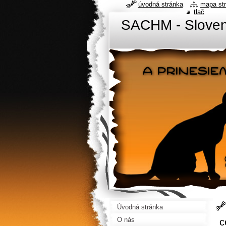
úvodná stránka
mapa st
tlač
SACHM - Sloven
Úvodná stránka
O nás
c