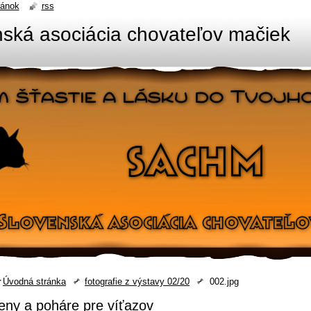
ránok
rss
ská asociácia chovateľov mačiek
Úvodná stránka
fotografie z výstavy 02/20
002.jpg
eny a poháre pre víťazov