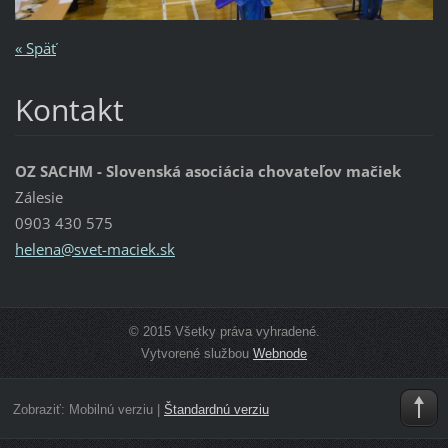
« Späť
Kontakt
OZ SACHM - Slovenská asociácia chovateľov mačiek
Zálesie
0903 430 575
helena@s
vet-maci
ek.sk
© 2015 Všetky práva vyhradené.
Vytvorené službou
Webnode
Zobraziť:
Mobilnú verziu
|
Štandardnú verziu