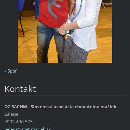
« Späť
Kontakt
OZ SACHM - Slovenská asociácia chovateľov mačiek
Zálesie
0903 430 575
helena@s
vet-maci
ek.sk