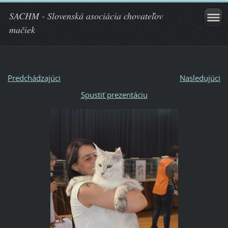
SACHM - Slovenská asociácia chovateľov
mačiek
Predchádzajúci
Nasledujúci
Spustiť prezentáciu