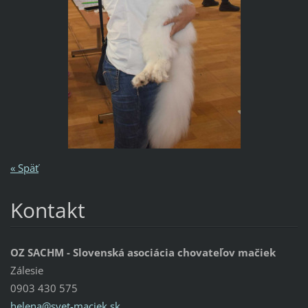
« Späť
Kontakt
OZ SACHM - Slovenská asociácia chovateľov mačiek
Zálesie
0903 430 575
helena@s
vet-maci
ek.sk