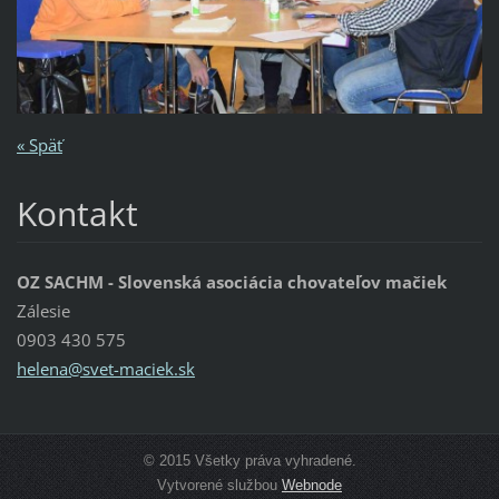
« Späť
Kontakt
OZ SACHM - Slovenská asociácia chovateľov mačiek
Zálesie
0903 430 575
helena@s
vet-maci
ek.sk
© 2015 Všetky práva vyhradené.
Vytvorené službou
Webnode