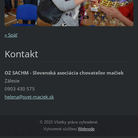
« Späť
Kontakt
OZ SACHM - Slovenská asociácia chovateľov mačiek
Zálesie
0903 430 575
helena@s
vet-maci
ek.sk
© 2015 Všetky práva vyhradené.
Vytvorené službou
Webnode