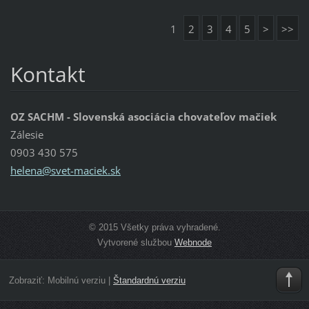
1
2
3
4
5
>
>>
Kontakt
OZ SACHM - Slovenská asociácia chovateľov mačiek
Zálesie
0903 430 575
helena@s
vet-maci
ek.sk
© 2015 Všetky práva vyhradené.
Vytvorené službou
Webnode
Zobraziť:
Mobilnú verziu
|
Štandardnú verziu